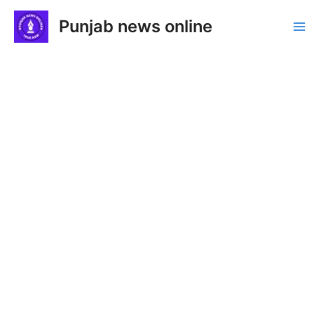
Skip
Punjab news online
to
Ma
content
Me