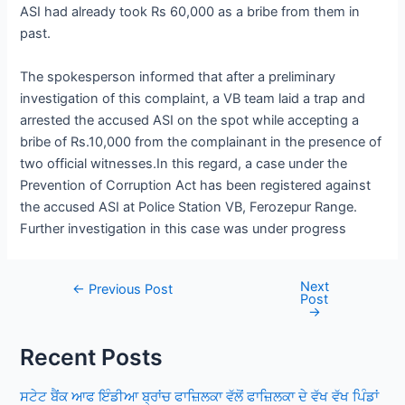
ASI had already took Rs 60,000 as a bribe from them in
past.
The spokesperson informed that after a preliminary
investigation of this complaint, a VB team laid a trap and
arrested the accused ASI on the spot while accepting a
bribe of Rs.10,000 from the complainant in the presence of
two official witnesses.In this regard, a case under the
Prevention of Corruption Act has been registered against
the accused ASI at Police Station VB, Ferozepur Range.
Further investigation in this case was under progress
Next
Post
←
Previous Post
Post
navigation
→
Recent Posts
ਸਟੇਟ ਬੈਂਕ ਆਫ ਇੰਡੀਆ ਬ੍ਰਾਂਚ ਫਾਜ਼ਿਲਕਾ ਵੱਲੋਂ ਫਾਜ਼ਿਲਕਾ ਦੇ ਵੱਖ ਵੱਖ ਪਿੰਡਾਂ