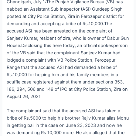
Chandigarh, July 1:The Punjab Vigilance Bureau (VB) has
nabbed an Assistant Sub Inspector (ASI) Gurdeep Singh
posted at City Police Station, Zira in Ferozepur district for
demanding and accepting a bribe of Rs.10,000.The
accused ASI has been arrested on the complaint of
Sanjeev Kumar, resident of zira, who is owner of Dabur Gun
House.Disclosing this here today, an official spokesperson
of the VB said that the complainant Sanjeev Kumar had
lodged a complaint with VB Police Station, Ferozepur
Range that the accused ASI had demanded a bribe of
Rs.10,000 for helping him and his family members in a
scuffle case registered against them under sections 353,
186, 294, 506 and 149 of IPC at City Police Station, Zira on
August 26, 2021.
The complainant said that the accused ASI has taken a
bribe of Rs.5000 to help his brother Rajiv Kumar alias Monu
in getting bail in the case on June 23, 2023 and now he
was demanding Rs 10,000 more. He also alleged that the