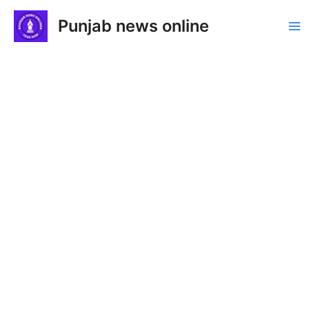
Skip
Punjab news online
to
Ma
content
Me