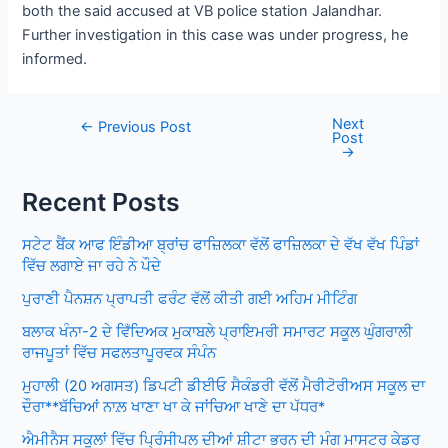
both the said accused at VB police station Jalandhar.
Further investigation in this case was under progress, he
informed.
Next
Post
←
Previous Post
Post
navigation
→
Recent Posts
ਸਟੇਟ ਬੈਂਕ ਆਫ ਇੰਡੀਆ ਬ੍ਰਾਂਚ ਫਾਜ਼ਿਲਕਾ ਵੱਲੋਂ ਫਾਜ਼ਿਲਕਾ ਦੇ ਵੱਖ ਵੱਖ ਪਿੰਡਾਂ
ਵਿੱਚ ਲਗਾਏ ਜਾ ਰਹੇ ਨੇ ਪੌਦੇ
ਪੁਰਾਣੀ ਪੈਨਸ਼ਨ ਪ੍ਰਾਪਤੀ ਫਰੰਟ ਵੱਲੋਂ ਕੀਤੀ ਗਈ ਅਹਿਮ ਮੀਟਿੰਗ
ਬਲਾਕ ਖੰਨਾ-2 ਦੇ ਵਿਁਦਿਅਕ ਮੁਕਾਬਲੇ ਪ੍ਰਾਇਮਰੀ ਸਮਾਰਟ ਸਕੂਲ ਘੁੰਗਰਾਲੀ
ਰਾਜਪੂਤਾਂ ਵਿੱਚ ਸਫਲਤਾਪੂਰਵਕ ਸੰਪੰਨ
ਮੁਹਾਲੀ (20 ਅਗਸਤ) ਡਿਪਟੀ ਡੀਈਓ ਸੈਕੰਡਰੀ ਵੱਲੋਂ ਮੈਰੀਟੋਰੀਅਸ ਸਕੂਲ ਦਾ
ਦੌਰਾ**ਬੱਚਿਆਂ ਨਾਲ਼ ਖਾਣਾ ਖਾ ਕੇ ਜਾਂਚਿਆ ਖਾਣੇ ਦਾ ਪੱਧਰ*
ਐਮੀਨੈਸ ਸਕੂਲਾਂ ਵਿੱਚ ਪ੍ਰਿੰਸੀਪਲ ਦੀਆਂ ਸ਼ੀਟਾ ਭਰਨ ਦੀ ਮੰਗ ਮਾਸਟਰ ਕੇਡਰ