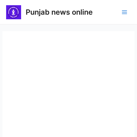
Skip
Punjab news online
to
Main
content
Men