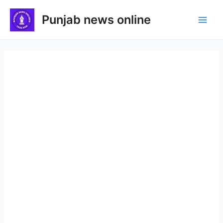
Skip
Punjab news online
to
Main
content
Men