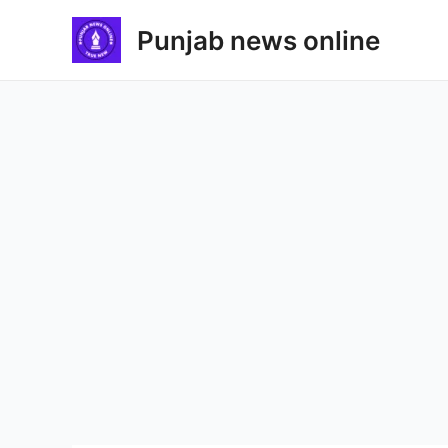
Skip
Punjab news online
to
content