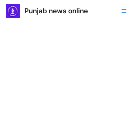
Skip
Punjab news online
to
Ma
content
Me