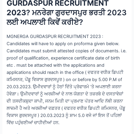
GURDASPUR RECRUITMENT
2023
? ਮਨਰੇਗਾ ਗੁਰਦਾਸਪੁਰ ਭਰਤੀ 2023
ਲਈ ਅਪਲਾਈ ਕਿਵੇਂ ਕਰੀਏ?
MGNERGA GURDASPUR RECRUITMENT 2023 :
Candidates will have to apply on proforma given below.
Candidates must submit attested copies of documents. i.e.
proof of qualification, experience certificate date of birth
etc . must be attached with the applications and
applications should reach in the office ( ਦਫਤਰ ਵਧੀਕ ਡਿਪਟੀ
ਕਮਿਸਨਰ, ਪੇਂਡੂ ਵਿਕਾਸ ਗੁਰਦਸਪੂਰ ) on or before by 5.00 P.M of
20.03.2023. ਉਮੀਦਵਾਰਾਂ ਨੂੰ ਹੇਠਾਂ ਦਿੱਤੇ ਪ੍ਰੋਫਾਰਮੇ ‘ਤੇ ਅਪਲਾਈ ਕਰਨਾ
ਹੋਵੇਗਾ। ਉਮੀਦਵਾਰਾਂ ਨੂੰ ਅਰਜ਼ੀਆਂ ਦੇ ਨਾਲ ਯੋਗਤਾ ਦੇ ਤਜ਼ਰਬੇ ਦੇ ਦਸਤਾਵੇਜ਼ਾਂ
ਦੀ ਤਸਦੀਕਸ਼ੁਦਾ ਕਾਪੀ, ਜਨਮ ਮਿਤੀ ਦਾ ਪ੍ਰਮਾਣ ਪੱਤਰ ਆਦਿ ਨੱਥੀ ਕਰਨਾ
ਲਾਜ਼ਮੀ ਹੈ ਅਤੇ ਅਰਜ਼ੀਆਂ ਦਫ਼ਤਰ ( ਦਫਤਰ ਵਧੀਕ ਡਿਪਟੀ ਕਮਿਸਨਰ, ਪੇਂਡੂ
ਵਿਕਾਸ ਗੁਰਦਸਪੂਰ ) 20.03.2023 ਨੂੰ ਸ਼ਾਮ 5.0 ਵਜੇ ਜਾਂ ਇਸ ਤੋਂ ਪਹਿਲਾਂ
ਵਿੱਚ ਪਹੁੰਚਣੀਆਂ ਚਾਹੀਦੀਆਂ ਹਨ.