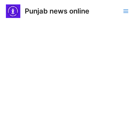
Skip
Punjab news online
to
Ma
content
Me