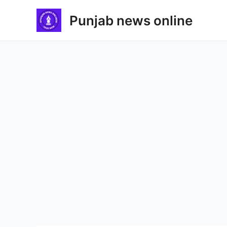
Skip
Punjab news online
to
content