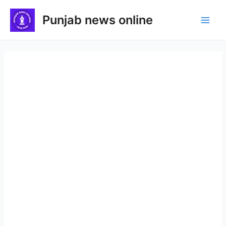
Skip
Punjab news online
to
Main
content
Men