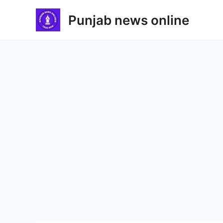
Skip
Punjab news online
to
content