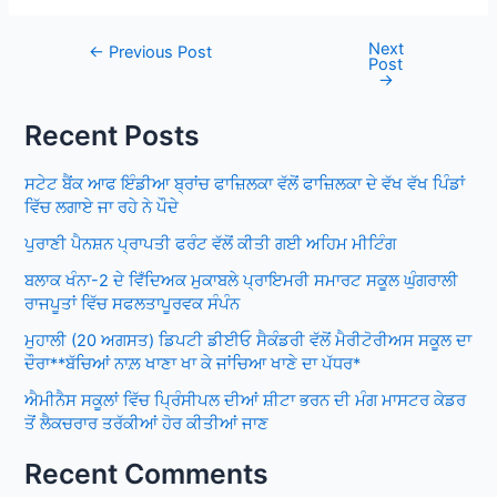
Next
Post
←
Previous Post
Post
navigation
→
Recent Posts
ਸਟੇਟ ਬੈਂਕ ਆਫ ਇੰਡੀਆ ਬ੍ਰਾਂਚ ਫਾਜ਼ਿਲਕਾ ਵੱਲੋਂ ਫਾਜ਼ਿਲਕਾ ਦੇ ਵੱਖ ਵੱਖ ਪਿੰਡਾਂ
ਵਿੱਚ ਲਗਾਏ ਜਾ ਰਹੇ ਨੇ ਪੌਦੇ
ਪੁਰਾਣੀ ਪੈਨਸ਼ਨ ਪ੍ਰਾਪਤੀ ਫਰੰਟ ਵੱਲੋਂ ਕੀਤੀ ਗਈ ਅਹਿਮ ਮੀਟਿੰਗ
ਬਲਾਕ ਖੰਨਾ-2 ਦੇ ਵਿਁਦਿਅਕ ਮੁਕਾਬਲੇ ਪ੍ਰਾਇਮਰੀ ਸਮਾਰਟ ਸਕੂਲ ਘੁੰਗਰਾਲੀ
ਰਾਜਪੂਤਾਂ ਵਿੱਚ ਸਫਲਤਾਪੂਰਵਕ ਸੰਪੰਨ
ਮੁਹਾਲੀ (20 ਅਗਸਤ) ਡਿਪਟੀ ਡੀਈਓ ਸੈਕੰਡਰੀ ਵੱਲੋਂ ਮੈਰੀਟੋਰੀਅਸ ਸਕੂਲ ਦਾ
ਦੌਰਾ**ਬੱਚਿਆਂ ਨਾਲ਼ ਖਾਣਾ ਖਾ ਕੇ ਜਾਂਚਿਆ ਖਾਣੇ ਦਾ ਪੱਧਰ*
ਐਮੀਨੈਸ ਸਕੂਲਾਂ ਵਿੱਚ ਪ੍ਰਿੰਸੀਪਲ ਦੀਆਂ ਸ਼ੀਟਾ ਭਰਨ ਦੀ ਮੰਗ ਮਾਸਟਰ ਕੇਡਰ
ਤੋਂ ਲੈਕਚਰਾਰ ਤਰੱਕੀਆਂ ਹੋਰ ਕੀਤੀਆਂ ਜਾਣ
Recent Comments