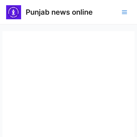
Skip
Punjab news online
to
Main
content
Men