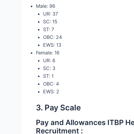
Male: 96
UR: 37
SC: 15
ST: 7
OBC: 24
EWS: 13
Female: 16
UR: 6
SC: 3
ST: 1
OBC: 4
EWS: 2
3. Pay Scale
Pay and Allowances ITBP H
Recruitment :