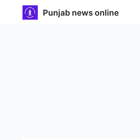
Skip
Punjab news online
to
content