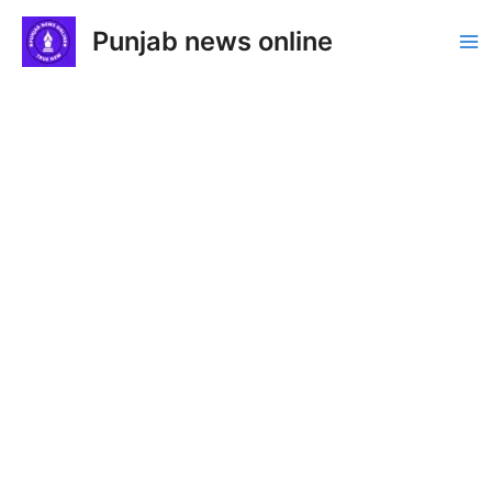
Skip
Punjab news online
to
Ma
content
Me