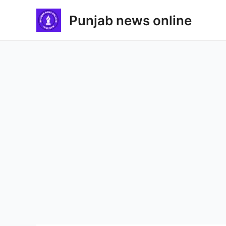
Skip
Punjab news online
to
content