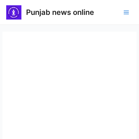
Skip
Punjab news online
to
Main
content
Men