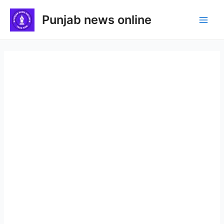
Skip
Punjab news online
to
Main
content
Men