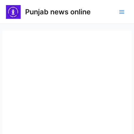
Skip
Punjab news online
to
Main
content
Men