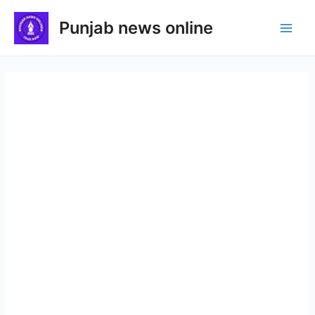
Skip
Punjab news online
to
Main
content
Men