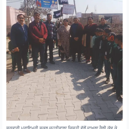
ਸਰਕਾਰੀ ਪ੍ਰਾਇਮਰੀ ਸਕੂਲ ਚੂਹੜੀਵਾਲਾ ਚਿਸ਼ਤੀ ਵੱਲੋਂ ਦਾਖਲਾ ਰੈਲੀ ਕੱਢ ਕੇ