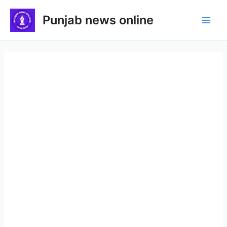
Skip
Punjab news online
to
Main
content
Men