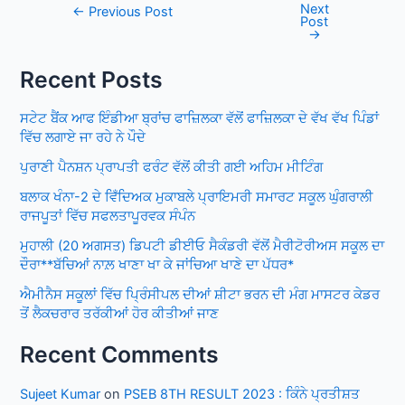
Next
Post
←
Previous Post
Post
navigation
→
Recent Posts
ਸਟੇਟ ਬੈਂਕ ਆਫ ਇੰਡੀਆ ਬ੍ਰਾਂਚ ਫਾਜ਼ਿਲਕਾ ਵੱਲੋਂ ਫਾਜ਼ਿਲਕਾ ਦੇ ਵੱਖ ਵੱਖ ਪਿੰਡਾਂ
ਵਿੱਚ ਲਗਾਏ ਜਾ ਰਹੇ ਨੇ ਪੌਦੇ
ਪੁਰਾਣੀ ਪੈਨਸ਼ਨ ਪ੍ਰਾਪਤੀ ਫਰੰਟ ਵੱਲੋਂ ਕੀਤੀ ਗਈ ਅਹਿਮ ਮੀਟਿੰਗ
ਬਲਾਕ ਖੰਨਾ-2 ਦੇ ਵਿਁਦਿਅਕ ਮੁਕਾਬਲੇ ਪ੍ਰਾਇਮਰੀ ਸਮਾਰਟ ਸਕੂਲ ਘੁੰਗਰਾਲੀ
ਰਾਜਪੂਤਾਂ ਵਿੱਚ ਸਫਲਤਾਪੂਰਵਕ ਸੰਪੰਨ
ਮੁਹਾਲੀ (20 ਅਗਸਤ) ਡਿਪਟੀ ਡੀਈਓ ਸੈਕੰਡਰੀ ਵੱਲੋਂ ਮੈਰੀਟੋਰੀਅਸ ਸਕੂਲ ਦਾ
ਦੌਰਾ**ਬੱਚਿਆਂ ਨਾਲ਼ ਖਾਣਾ ਖਾ ਕੇ ਜਾਂਚਿਆ ਖਾਣੇ ਦਾ ਪੱਧਰ*
ਐਮੀਨੈਸ ਸਕੂਲਾਂ ਵਿੱਚ ਪ੍ਰਿੰਸੀਪਲ ਦੀਆਂ ਸ਼ੀਟਾ ਭਰਨ ਦੀ ਮੰਗ ਮਾਸਟਰ ਕੇਡਰ
ਤੋਂ ਲੈਕਚਰਾਰ ਤਰੱਕੀਆਂ ਹੋਰ ਕੀਤੀਆਂ ਜਾਣ
Recent Comments
Sujeet Kumar
on
PSEB 8TH RESULT 2023 : ਕਿੰਨੇ ਪ੍ਰਤੀਸ਼ਤ