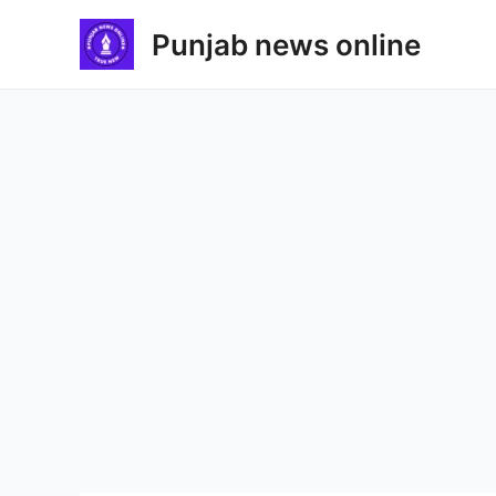
Skip
Punjab news online
to
content