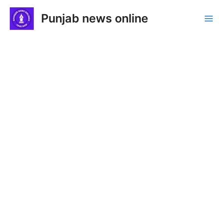
Skip
Punjab news online
to
Ma
content
Me