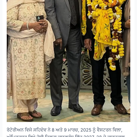
ਰੋਟੇਰੀਅਨ ਵਿਜੇ ਸਹਿਦੇਵ ਨੇ 8 ਅਤੇ 9 ਮਾਰਚ, 2025 ਨੂੰ ਵੈਸਟਰਨ ਵਿਲਾ,