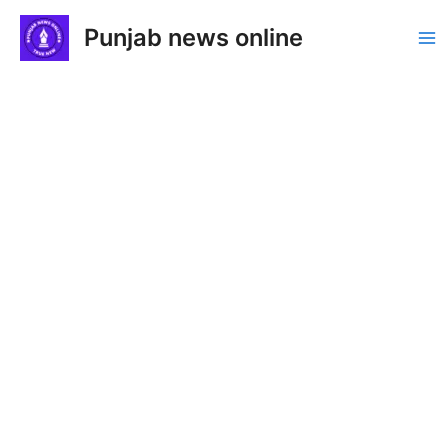
Skip
Punjab news online
to
Ma
content
Me