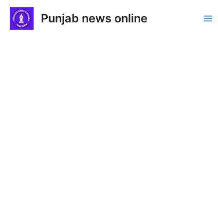
Skip
Punjab news online
to
Ma
content
Me