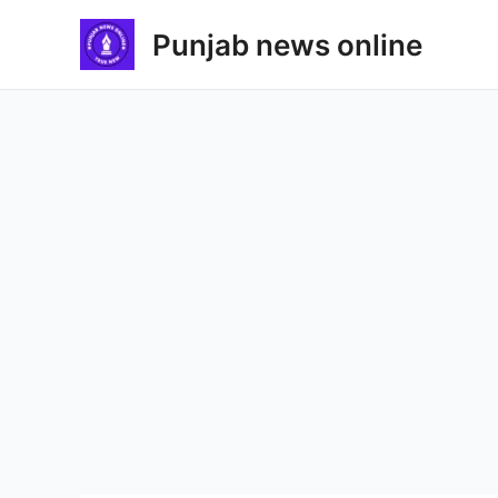
Skip
Punjab news online
to
content