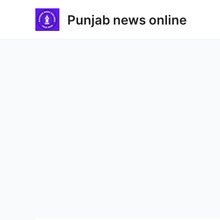
Skip
Punjab news online
to
content