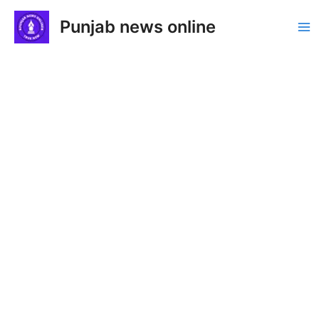
Skip
Punjab news online
to
Ma
content
Me