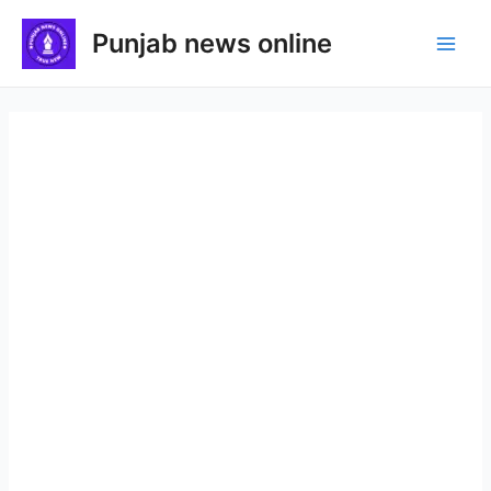
Skip
Punjab news online
to
Main
content
Men