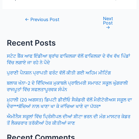
Next
Post
←
Previous Post
Post
navigation
→
Recent Posts
ਸਟੇਟ ਬੈਂਕ ਆਫ ਇੰਡੀਆ ਬ੍ਰਾਂਚ ਫਾਜ਼ਿਲਕਾ ਵੱਲੋਂ ਫਾਜ਼ਿਲਕਾ ਦੇ ਵੱਖ ਵੱਖ ਪਿੰਡਾਂ
ਵਿੱਚ ਲਗਾਏ ਜਾ ਰਹੇ ਨੇ ਪੌਦੇ
ਪੁਰਾਣੀ ਪੈਨਸ਼ਨ ਪ੍ਰਾਪਤੀ ਫਰੰਟ ਵੱਲੋਂ ਕੀਤੀ ਗਈ ਅਹਿਮ ਮੀਟਿੰਗ
ਬਲਾਕ ਖੰਨਾ-2 ਦੇ ਵਿਁਦਿਅਕ ਮੁਕਾਬਲੇ ਪ੍ਰਾਇਮਰੀ ਸਮਾਰਟ ਸਕੂਲ ਘੁੰਗਰਾਲੀ
ਰਾਜਪੂਤਾਂ ਵਿੱਚ ਸਫਲਤਾਪੂਰਵਕ ਸੰਪੰਨ
ਮੁਹਾਲੀ (20 ਅਗਸਤ) ਡਿਪਟੀ ਡੀਈਓ ਸੈਕੰਡਰੀ ਵੱਲੋਂ ਮੈਰੀਟੋਰੀਅਸ ਸਕੂਲ ਦਾ
ਦੌਰਾ**ਬੱਚਿਆਂ ਨਾਲ਼ ਖਾਣਾ ਖਾ ਕੇ ਜਾਂਚਿਆ ਖਾਣੇ ਦਾ ਪੱਧਰ*
ਐਮੀਨੈਸ ਸਕੂਲਾਂ ਵਿੱਚ ਪ੍ਰਿੰਸੀਪਲ ਦੀਆਂ ਸ਼ੀਟਾ ਭਰਨ ਦੀ ਮੰਗ ਮਾਸਟਰ ਕੇਡਰ
ਤੋਂ ਲੈਕਚਰਾਰ ਤਰੱਕੀਆਂ ਹੋਰ ਕੀਤੀਆਂ ਜਾਣ
Recent Comments