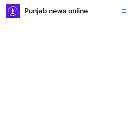
Skip
Punjab news online
to
Ma
content
Me