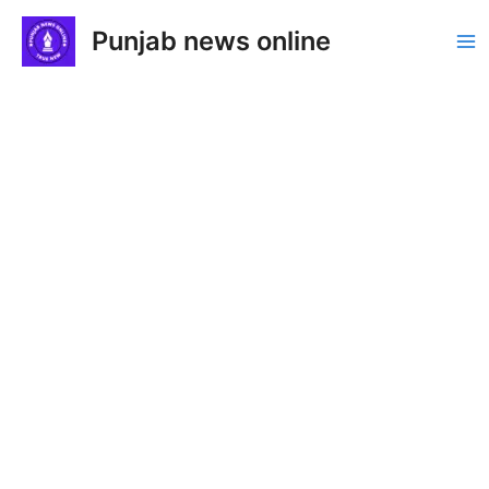
Skip
Punjab news online
to
Ma
content
Me