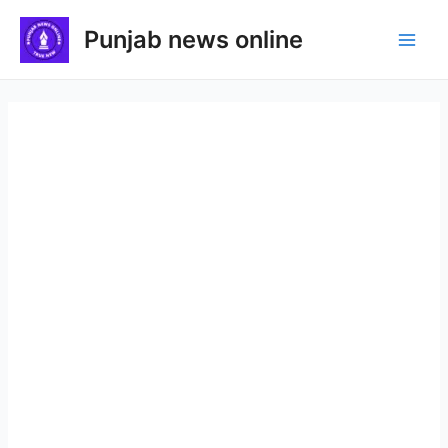
Skip
Punjab news online
to
Main
content
Men