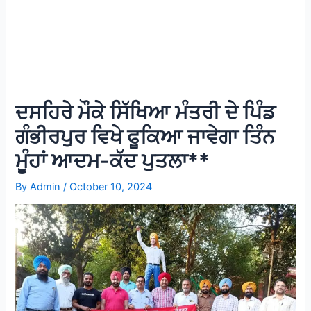
ਦਸਹਿਰੇ ਮੌਕੇ ਸਿੱਖਿਆ ਮੰਤਰੀ ਦੇ ਪਿੰਡ
ਗੰਭੀਰਪੁਰ ਵਿਖੇ ਫੂਕਿਆ ਜਾਵੇਗਾ ਤਿੰਨ
ਮੂੰਹਾਂ ਆਦਮ-ਕੱਦ ਪੁਤਲਾ**
By
Admin
/
October 10, 2024