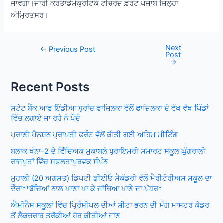
ਜਾਵੇਗਾ।ਜਾਰੀ ਕਰਤਾਡੇਮੋਕ੍ਰੇਟਿਕ ਟੀਚਰਜ਼ ਫ਼ਰੰਟ ਪੰਜਾਬ ਜ਼ਿਲ੍ਹਾ
ਅੰਮ੍ਰਿਤਸਰ।
Next
Post
←
Previous Post
Post
navigation
→
Recent Posts
ਸਟੇਟ ਬੈਂਕ ਆਫ ਇੰਡੀਆ ਬ੍ਰਾਂਚ ਫਾਜ਼ਿਲਕਾ ਵੱਲੋਂ ਫਾਜ਼ਿਲਕਾ ਦੇ ਵੱਖ ਵੱਖ ਪਿੰਡਾਂ
ਵਿੱਚ ਲਗਾਏ ਜਾ ਰਹੇ ਨੇ ਪੌਦੇ
ਪੁਰਾਣੀ ਪੈਨਸ਼ਨ ਪ੍ਰਾਪਤੀ ਫਰੰਟ ਵੱਲੋਂ ਕੀਤੀ ਗਈ ਅਹਿਮ ਮੀਟਿੰਗ
ਬਲਾਕ ਖੰਨਾ-2 ਦੇ ਵਿਁਦਿਅਕ ਮੁਕਾਬਲੇ ਪ੍ਰਾਇਮਰੀ ਸਮਾਰਟ ਸਕੂਲ ਘੁੰਗਰਾਲੀ
ਰਾਜਪੂਤਾਂ ਵਿੱਚ ਸਫਲਤਾਪੂਰਵਕ ਸੰਪੰਨ
ਮੁਹਾਲੀ (20 ਅਗਸਤ) ਡਿਪਟੀ ਡੀਈਓ ਸੈਕੰਡਰੀ ਵੱਲੋਂ ਮੈਰੀਟੋਰੀਅਸ ਸਕੂਲ ਦਾ
ਦੌਰਾ**ਬੱਚਿਆਂ ਨਾਲ਼ ਖਾਣਾ ਖਾ ਕੇ ਜਾਂਚਿਆ ਖਾਣੇ ਦਾ ਪੱਧਰ*
ਐਮੀਨੈਸ ਸਕੂਲਾਂ ਵਿੱਚ ਪ੍ਰਿੰਸੀਪਲ ਦੀਆਂ ਸ਼ੀਟਾ ਭਰਨ ਦੀ ਮੰਗ ਮਾਸਟਰ ਕੇਡਰ
ਤੋਂ ਲੈਕਚਰਾਰ ਤਰੱਕੀਆਂ ਹੋਰ ਕੀਤੀਆਂ ਜਾਣ