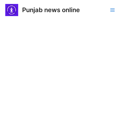
Skip
Punjab news online
to
Ma
content
Me