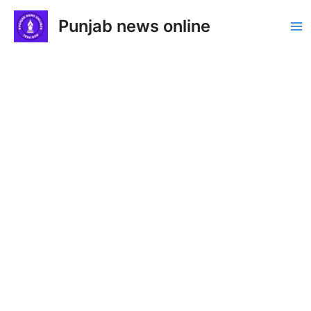
Skip
Punjab news online
to
Ma
content
Me