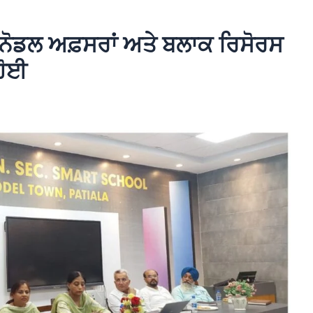
 ਨੋਡਲ ਅਫ਼ਸਰਾਂ ਅਤੇ ਬਲਾਕ ਰਿਸੋਰਸ
ਹੋਈ