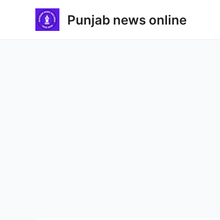
Skip
Punjab news online
to
content