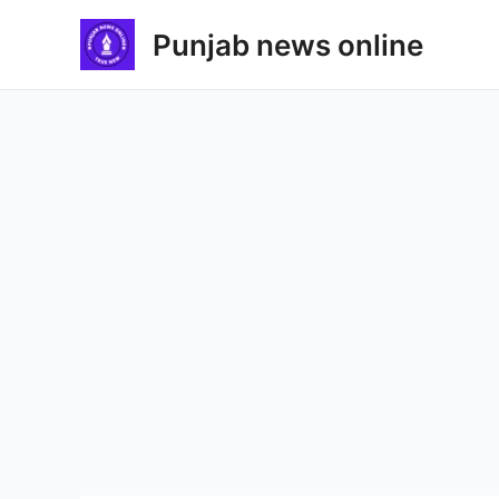
Skip
Punjab news online
to
content