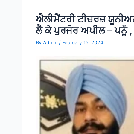
ਐਲੀਮੈਂਟਰੀ ਟੀਚਰਜ਼ ਯੂਨੀਅਨ ਪੰ
ਲੈ ਕੇ ਪੁਰਜੋਰ ਅਪੀਲ – ਪਨੂੰ
By
Admin
/
February 15, 2024